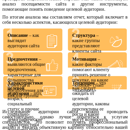
анализ посещаемости сайта и другие инструменты,
помогающие понять поведение целевой аудитории.
По итогам анализа мы составляем отчет, который включает в
себя несколько аспектов, касающихся целевой аудитории:
Описание
– как
Структура
–
выглядит
какие группы
аудитория сайта
представляют
клиенты сайта
Предпочтения
–
Мотивация
–
выявляются общие
какие факторы
предпочтения,
помогают клиенту
характерные для
принять решение о
большинства
покупке, на какие
Характеристики
Тенденции
– что
клиентов и
«кнопки» стоит
целевой
вам следует
предпочтения для
«нажимать»
аудитории
– пол,
ожидать от
каждой группы
возраст,
целевой
социальный
аудитории, каковы
статус и прочие
перспективы ее
Исследование аудитории сайта можно проводить
социально-
роста и какие
самостоятельно, однако лучше обратиться к услугам
демографические
могут возникнуть
специалистов. Это позволит получить профессиональный
характеристики
изменения
анализ и увидеть объективную картину относительно вашей
аудитории сайта