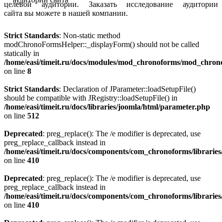
целевой аудитории. Заказать исследование аудитории
сайта вы можете в нашей компании.
Strict Standards
: Non-static method
modChronoFormsHelper::_displayForm() should not be called
statically in
/home/easi/timeit.ru/docs/modules/mod_chronoforms/mod_chro
on line
8
Strict Standards
: Declaration of JParameter::loadSetupFile()
should be compatible with JRegistry::loadSetupFile() in
/home/easi/timeit.ru/docs/libraries/joomla/html/parameter.php
on line
512
Deprecated
: preg_replace(): The /e modifier is deprecated, use
preg_replace_callback instead in
/home/easi/timeit.ru/docs/components/com_chronoforms/librarie
on line
410
Deprecated
: preg_replace(): The /e modifier is deprecated, use
preg_replace_callback instead in
/home/easi/timeit.ru/docs/components/com_chronoforms/librarie
on line
410