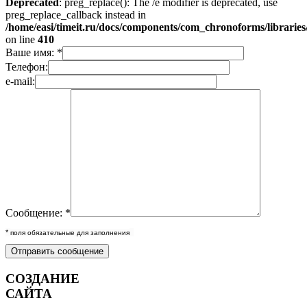
Deprecated
: preg_replace(): The /e modifier is deprecated, use
preg_replace_callback instead in
/home/easi/timeit.ru/docs/components/com_chronoforms/librarie
on line
410
Ваше имя: *
Телефон:
e-mail:
Сообщение: *
*
поля обязательные для заполнения
СОЗДАНИЕ
САЙТА