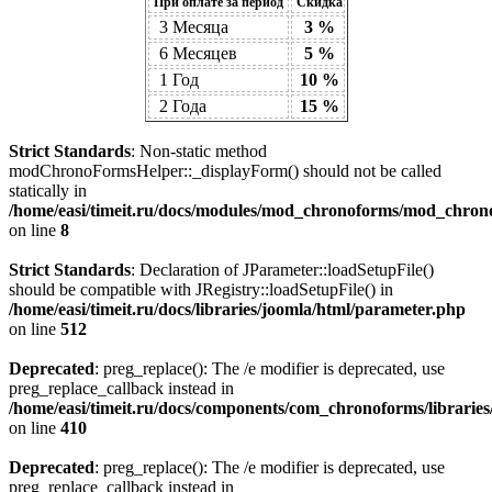
При оплате за период
Скидка
3 Месяца
3 %
6 Месяцев
5 %
1 Год
10 %
2 Года
15 %
Strict Standards
: Non-static method
modChronoFormsHelper::_displayForm() should not be called
statically in
/home/easi/timeit.ru/docs/modules/mod_chronoforms/mod_chro
on line
8
Strict Standards
: Declaration of JParameter::loadSetupFile()
should be compatible with JRegistry::loadSetupFile() in
/home/easi/timeit.ru/docs/libraries/joomla/html/parameter.php
on line
512
Deprecated
: preg_replace(): The /e modifier is deprecated, use
preg_replace_callback instead in
/home/easi/timeit.ru/docs/components/com_chronoforms/librarie
on line
410
Deprecated
: preg_replace(): The /e modifier is deprecated, use
preg_replace_callback instead in